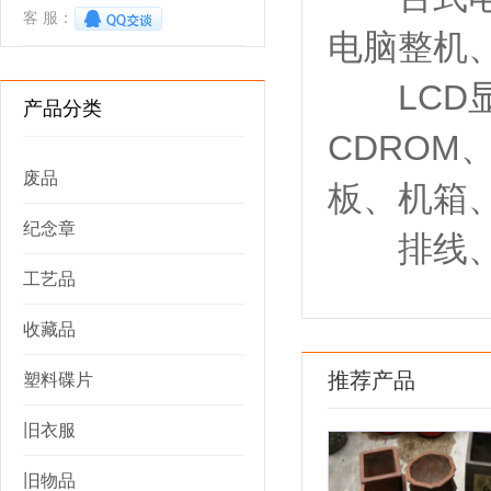
客 服：
电脑整机、
LCD显
产品分类
CDROM
废品
板、机箱
纪念章
排线、M
工艺品
收藏品
推荐产品
塑料碟片
旧衣服
旧物品