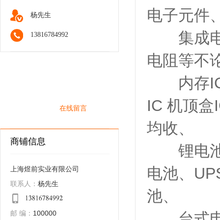
电子元件
杨先生
集成电路
13816784992
电阻等不论
内存IC 军
QQ咨询
IC 机顶盒
在线留言
均收、
商铺信息
锂电池充
电池、UP
上海煜前实业有限公司
杨先生
联系人：
池、
𐁡𐁩𐁢𐁡𐁣𐁧𐁢𐁫𐁦𐁦𐁤
100000
邮 编：
台式电脑