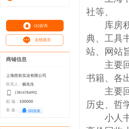
社等、
库房积压
QQ咨询
典、工具
在线留言
站、网站
商铺信息
主要回收
书籍、各
上海煜前实业有限公司
杨先生
联系人：
主要回收
𐁡𐁩𐁢𐁡𐁣𐁧𐁢𐁫𐁦𐁦𐁤
100000
邮 编：
历史、哲
客 服：
小人书、