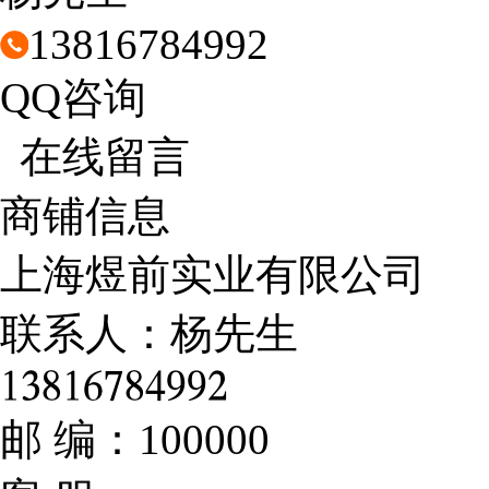
13816784992
QQ咨询
在线留言
商铺信息
上海煜前实业有限公司
联系人：
杨先生
𐁡𐁩𐁢𐁡𐁣𐁧𐁢𐁫𐁦𐁦𐁤
邮 编：
100000