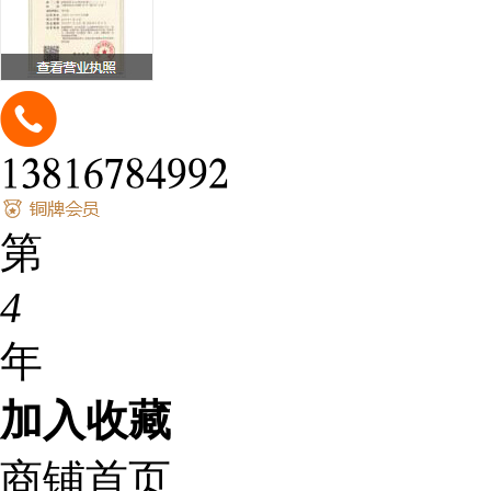
𐁡𐁩𐁢𐁡𐁣𐁧𐁢𐁫𐁦𐁦𐁤
第
4
年
加入收藏
商铺首页