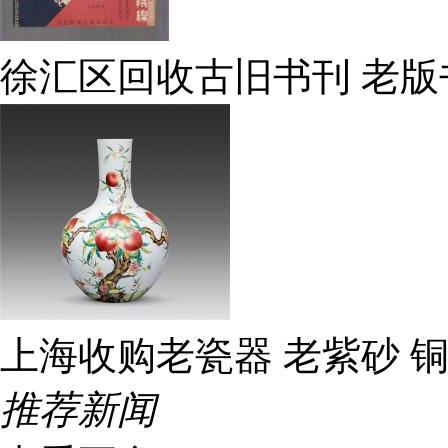
徐汇区回收古旧书刊 老版
上海收购老瓷器 老紫砂 铜
推荐新闻