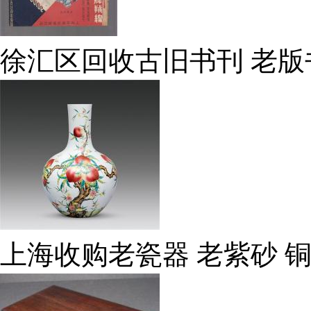
徐汇区回收古旧书刊 老版
上海收购老瓷器 老紫砂 铜