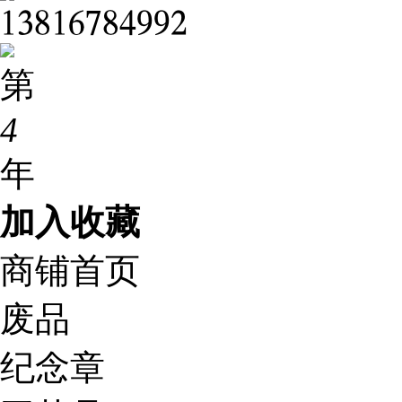
𐁡𐁩𐁢𐁡𐁣𐁧𐁢𐁫𐁦𐁦𐁤
第
4
年
加入收藏
商铺首页
废品
纪念章